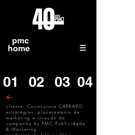
pmc
home
01
02
03
04
cliente: Construtora CARRARO
estratégias, planejamento de
marketing e criação de
campanha by PMC Publicidade
& Marketing
produtora de filmes: Oito